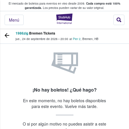
El mercado de boletos para eventos en vivo desde 2009.
Cada compra está 100%
 los fans compran y venden boletos
garantizada.
Los precios pueden variar de su valor original.
StubHub: donde l
Menú
1986zig
Bremen Tickets
jue., 24 de septiembre de 2026
•
20:00
at
Pier 2
,
Bremen
,
HB
¡No hay boletos! ¿Qué hago?
En este momento, no hay boletos disponibles
para este evento. Vuelve más tarde.
O si por algún motivo no puedes asistir a este