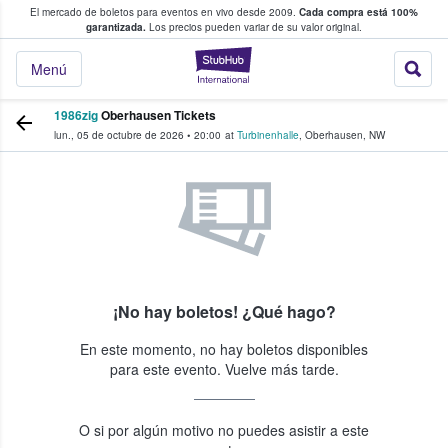
El mercado de boletos para eventos en vivo desde 2009.
Cada compra está 100%
 los fans compran y venden boletos
garantizada.
Los precios pueden variar de su valor original.
StubHub: donde l
Menú
1986zig
Oberhausen Tickets
lun., 05 de octubre de 2026
•
20:00
at
Turbinenhalle
,
Oberhausen
,
NW
¡No hay boletos! ¿Qué hago?
En este momento, no hay boletos disponibles
para este evento. Vuelve más tarde.
O si por algún motivo no puedes asistir a este