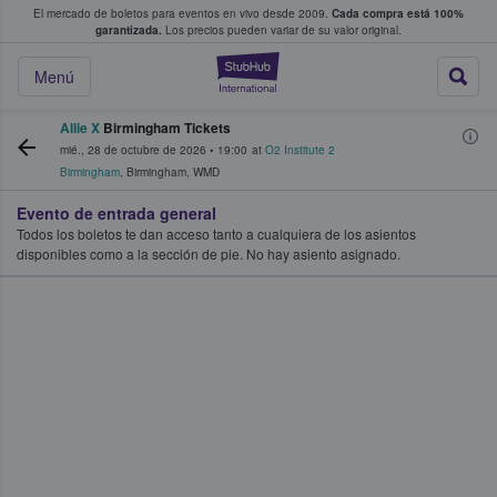
El mercado de boletos para eventos en vivo desde 2009.
Cada compra está 100%
 los fans compran y venden boletos
garantizada.
Los precios pueden variar de su valor original.
StubHub: donde l
Menú
Allie X
Birmingham Tickets
mié., 28 de octubre de 2026
•
19:00
at
O2 Institute 2
Birmingham
,
Birmingham
,
WMD
Evento de entrada general
Todos los boletos te dan acceso tanto a cualquiera de los asientos
disponibles como a la sección de pie. No hay asiento asignado.