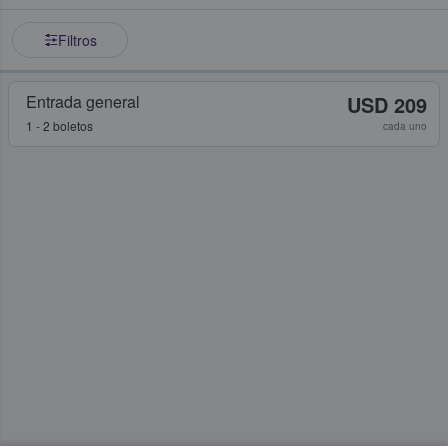
Filtros
Entrada general
USD 209
1 - 2 boletos
cada uno