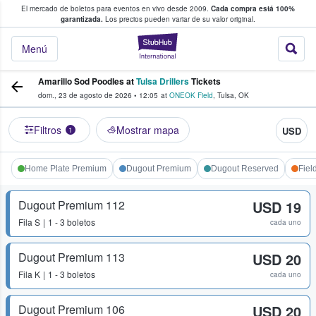
El mercado de boletos para eventos en vivo desde 2009.
Cada compra está 100%
 los fans compran y venden boletos
garantizada.
Los precios pueden variar de su valor original.
StubHub: donde l
Menú
Amarillo Sod Poodles at
Tulsa Drillers
Tickets
dom., 23 de agosto de 2026
•
12:05
at
ONEOK Field
,
Tulsa
,
OK
Filtros
Mostrar mapa
USD
1
Home Plate Premium
Dugout Premium
Dugout Reserved
Fiel
Dugout Premium 112
USD 19
Fila
S
1 - 3 boletos
cada uno
Dugout Premium 113
USD 20
Fila
K
1 - 3 boletos
cada uno
Dugout Premium 106
USD 20