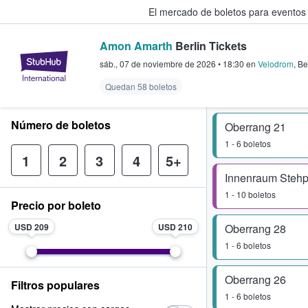
El mercado de boletos para eventos
Amon Amarth
Berlin Tickets
StubHub: donde los fans compra
sáb., 07 de noviembre de 2026
•
18:30
en
Velodrom
,
Be
Quedan 58 boletos
Número de boletos
Oberrang 21
1 - 6 boletos
1
2
3
4
5+
Innenraum Stehp
1 - 10 boletos
Precio por boleto
USD 209
USD 210
Oberrang 28
1 - 6 boletos
Oberrang 26
Filtros populares
1 - 6 boletos