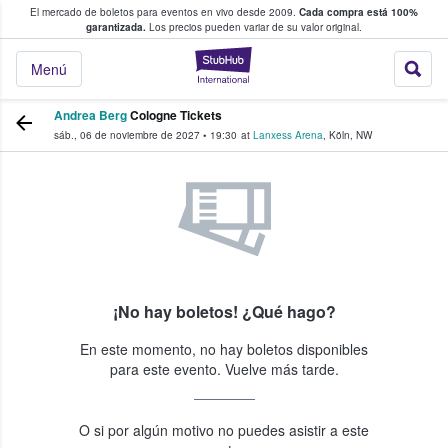
El mercado de boletos para eventos en vivo desde 2009.
Cada compra está 100%
 los fans compran y venden boletos
garantizada.
Los precios pueden variar de su valor original.
StubHub: donde l
Menú
Andrea Berg
Cologne Tickets
sáb., 06 de noviembre de 2027
•
19:30
at
Lanxess Arena
,
Köln
,
NW
¡No hay boletos! ¿Qué hago?
En este momento, no hay boletos disponibles
para este evento. Vuelve más tarde.
O si por algún motivo no puedes asistir a este