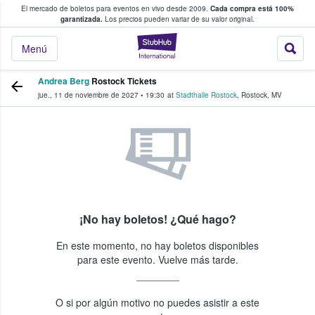
El mercado de boletos para eventos en vivo desde 2009.
Cada compra está 100%
 los fans compran y venden boletos
garantizada.
Los precios pueden variar de su valor original.
StubHub: donde l
Menú
Andrea Berg
Rostock Tickets
jue., 11 de noviembre de 2027
•
19:30
at
Stadthalle Rostock
,
Rostock
,
MV
¡No hay boletos! ¿Qué hago?
En este momento, no hay boletos disponibles
para este evento. Vuelve más tarde.
O si por algún motivo no puedes asistir a este