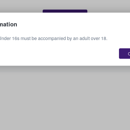
Vende tus boletos
mation
Under 16s must be accompanied by an adult over 18.
Consulta todos los próximos eventos
O
¿Te interesan otras opciones? Echa un vistazo a
lo que tenemos disponible.