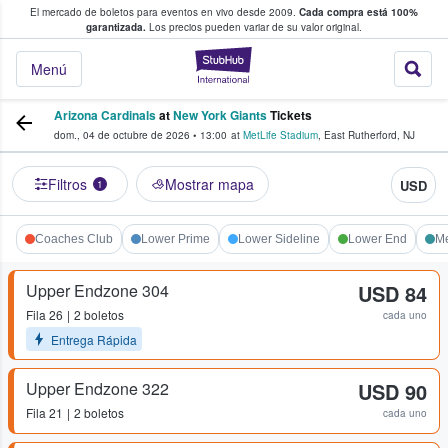
El mercado de boletos para eventos en vivo desde 2009.
Cada compra está 100%
 los fans compran y venden boletos
garantizada.
Los precios pueden variar de su valor original.
StubHub: donde l
Menú
Arizona Cardinals
at
New York Giants
Tickets
dom., 04 de octubre de 2026
•
13:00
at
MetLife Stadium
,
East Rutherford
,
NJ
Filtros
Mostrar mapa
USD
1
Coaches Club
Lower Prime
Lower Sideline
Lower End
Me
Upper Endzone 304
USD 84
Fila
26
2 boletos
cada uno
Entrega Rápida
Upper Endzone 322
USD 90
Fila
21
2 boletos
cada uno