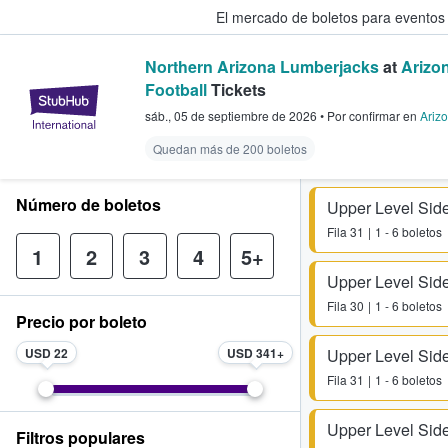
El mercado de boletos para eventos
Northern Arizona Lumberjacks
at
Arizo
Football
Tickets
StubHub: donde los fans compra
sáb., 05 de septiembre de 2026
•
Por confirmar
en
Ariz
Quedan más de 200 boletos
Número de boletos
Upper Level Side
Fila
31
1 - 6 boletos
1
2
3
4
5+
Upper Level Side
Fila
30
1 - 6 boletos
Precio por boleto
USD 22
USD 341
Upper Level Side
Fila
31
1 - 6 boletos
Upper Level Side
Filtros populares