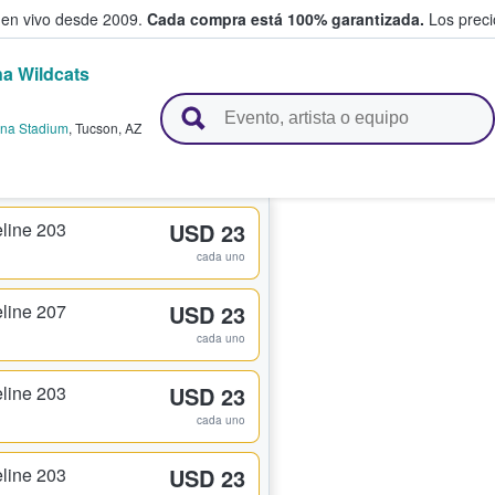
 en vivo desde 2009.
Cada compra está 100% garantizada.
Los precio
na Wildcats
n y venden boletos
ona Stadium
,
Tucson
,
AZ
line 203
USD 23
cada uno
line 207
USD 23
cada uno
line 203
USD 23
cada uno
line 203
USD 23