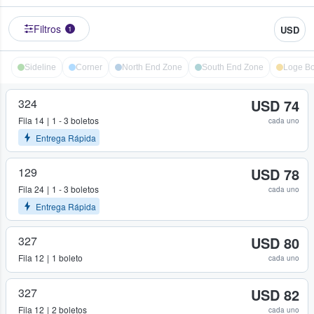
Filtros
USD
1
Sideline
Corner
North End Zone
South End Zone
Loge B
324
USD 74
Fila
14
1 - 3 boletos
cada uno
Entrega Rápida
129
USD 78
Fila
24
1 - 3 boletos
cada uno
Entrega Rápida
327
USD 80
Fila
12
1 boleto
cada uno
327
USD 82
Fila
12
2 boletos
cada uno