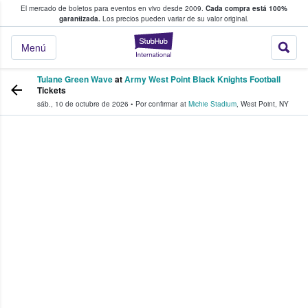
El mercado de boletos para eventos en vivo desde 2009.
Cada compra está 100%
 los fans compran y venden boletos
garantizada.
Los precios pueden variar de su valor original.
StubHub: donde l
Menú
Tulane Green Wave
at
Army West Point Black Knights Football
Tickets
sáb., 10 de octubre de 2026
•
Por confirmar
at
Michie Stadium
,
West Point
,
NY