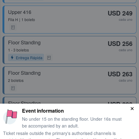
Upper 416
USD 249
Fila
H
1 boleto
cada uno
Floor Standing
USD 256
1 - 3 boletos
cada uno
Entrega Rápida
Floor Standing
USD 263
2 boletos
cada uno
Floor Standing
USD 290
Event information
2 boletos
cada uno
No under 15 on the standing floor. Under 16s must
be accompanied by an adult.
Ticket resale outside the primary's authorised channels is
Gold Circle Standing
USD 337