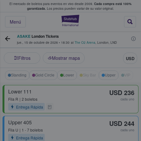
El mercado de boletos para eventos en vivo desde 2009.
Cada compra está 100%
 los fans compran y venden boletos
garantizada.
Los precios pueden variar de su valor original.
StubHub: donde l
Menú
ASAKE
London Tickets
jue., 15 de octubre de 2026
•
18:30
at
The O2 Arena
,
London
,
LND
Filtros
Mostrar mapa
USD
Standing
Gold Circle
Lower
Sky Bar
Upper
VIP
Lower 111
USD 236
Fila
R
2 boletos
cada uno
Entrega Rápida
Upper 405
USD 244
Fila
U
1 - 7 boletos
cada uno
Entrega Rápida