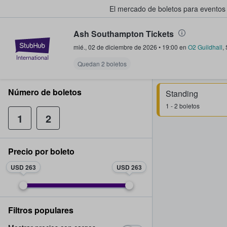
El mercado de boletos para eventos
Ash Southampton Tickets
StubHub: donde los fans compra
mié., 02 de diciembre de 2026
•
19:00
en
O2 Guildhall
,
Quedan 2 boletos
Número de boletos
Standing
1 - 2 boletos
1
2
Precio por boleto
USD 263
USD 263
Filtros populares