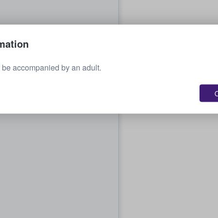
mation
 be accompanied by an adult.
O