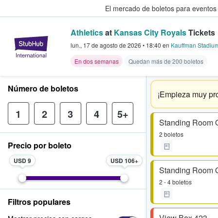
El mercado de boletos para eventos
Athletics
at
Kansas City Royals
Tickets
StubHub: donde los fans compra
lun., 17 de agosto de 2026
•
18:40
en
Kauffman Stadiu
En dos semanas
Quedan más de 200 boletos
Número de boletos
¡Empieza muy pro
1
2
3
4
5+
Standing Room 
2 boletos
Precio por boleto
USD 9
USD 106
Standing Room 
2 - 4 boletos
Filtros populares
View Box 423