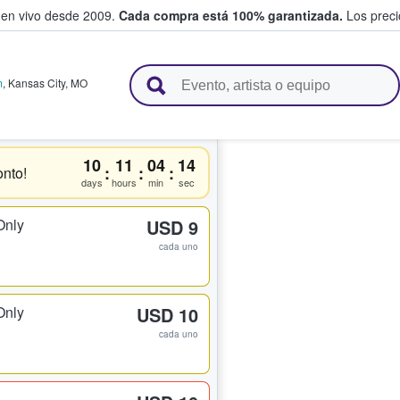
 en vivo desde 2009.
Cada compra está 100% garantizada.
Los precio
n y venden boletos
m
,
Kansas City
,
MO
10
11
04
14
:
:
:
nto!
days
hours
min
sec
Only
USD 9
cada uno
Only
USD 10
cada uno