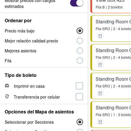
Mostrar precios con cargos
estimados
Fila
B
2 boletos
Ordenar por
Standing Room 
Fila
SRO
2 - 4 bolet
Precio más bajo
Mejor relación calidad-precio
Standing Room 
Mejores asientos
Fila
SRO
2 - 4 bolet
Fila
Tipo de boleto
Standing Room 
Imprimir en casa
Fila
SRO
2 - 4 bolet
Transferencia por celular
Standing Room 
Opciones del Mapa de asientos
Fila
SRO
1 - 3 bolet
Seleccionar por Secciones