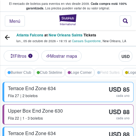
El mercado de boletos para eventos en vivo desde 2009.
Cada compra está 100%
 los fans compran y venden boletos
garantizada.
Los precios pueden variar de su valor original.
StubHub: donde l
Menú
Atlanta Falcons
at
New Orleans Saints
Tickets
lun., 05 de octubre de 2026
•
19:15
at
Caesars Superdome
,
New Orleans
,
LA
Filtros
Mostrar mapa
USD
1
Bunker Club
Club Sideline
Loge Corner
Field Suites
Loge
Terrace End Zone 634
USD 85
Fila
27
2 boletos
cada uno
Upper Box End Zone 630
USD 88
Fila
22
1 - 3 boletos
cada uno
Terrace End Zone 634
USD 88