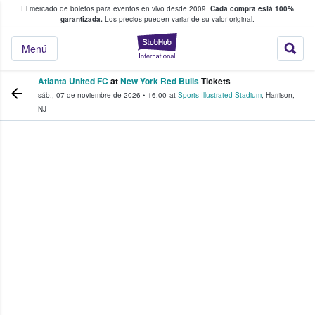
El mercado de boletos para eventos en vivo desde 2009.
Cada compra está 100%
 los fans compran y venden boletos
garantizada.
Los precios pueden variar de su valor original.
StubHub: donde l
Menú
Atlanta United FC
at
New York Red Bulls
Tickets
sáb., 07 de noviembre de 2026
•
16:00
at
Sports Illustrated Stadium
,
Harrison
,
NJ