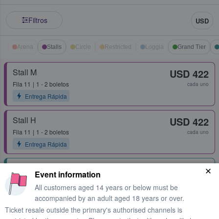
Filtros
USD
Arena
Stalls
Circle
Restricted
Loggia
Grand Tier
Stall M
USD 422
Fila
11
1 - 2 boletos
cada uno
Entrega Rápida
Stall H
USD 422
Fila
11
1 - 2 boletos
cada uno
Entrega Rápida
Second Tier Box 72
USD 455
Event information
Fila
1
1 - 4 boletos
cada uno
All customers aged 14 years or below must be
Entrega Rápida
accompanied by an adult aged 18 years or over.
Ticket resale outside the primary's authorised channels is
Grand Tier Box 32
USD 510