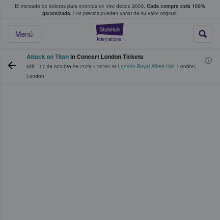
El mercado de boletos para eventos en vivo desde 2009.
Cada compra está 100%
 los fans compran y venden boletos
garantizada.
Los precios pueden variar de su valor original.
StubHub: donde l
Menú
Attack on Titan
in Concert London Tickets
sáb., 17 de octubre de 2026
•
19:30
at
London Royal Albert Hall
,
London
,
London