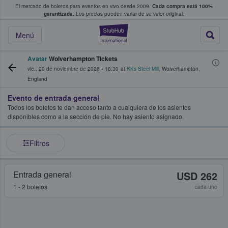
El mercado de boletos para eventos en vivo desde 2009.
Cada compra está 100%
 los fans compran y venden boletos
garantizada.
Los precios pueden variar de su valor original.
StubHub: donde l
Menú
Avatar
Wolverhampton Tickets
vie., 20 de noviembre de 2026
•
18:30
at
KKs Steel Mill
,
Wolverhampton
,
England
Evento de entrada general
Todos los boletos te dan acceso tanto a cualquiera de los asientos
disponibles como a la sección de pie. No hay asiento asignado.
Filtros
Entrada general
USD 262
1 - 2 boletos
cada uno