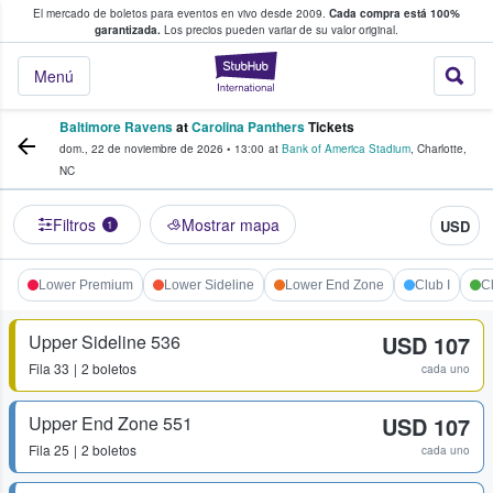
El mercado de boletos para eventos en vivo desde 2009.
Cada compra está 100%
 los fans compran y venden boletos
garantizada.
Los precios pueden variar de su valor original.
StubHub: donde l
Menú
Baltimore Ravens
at
Carolina Panthers
Tickets
dom., 22 de noviembre de 2026
•
13:00
at
Bank of America Stadium
,
Charlotte
,
NC
Filtros
Mostrar mapa
USD
1
Lower Premium
Lower Sideline
Lower End Zone
Club I
Cl
Upper Sideline 536
USD 107
Fila
33
2 boletos
cada uno
Upper End Zone 551
USD 107
Fila
25
2 boletos
cada uno