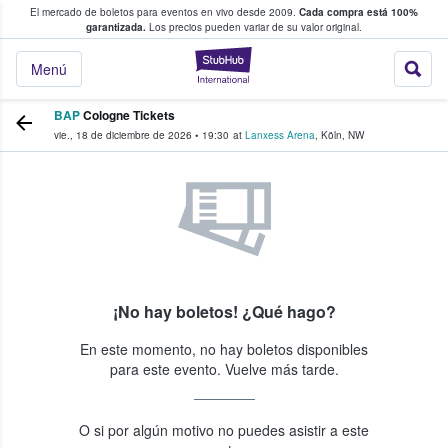
El mercado de boletos para eventos en vivo desde 2009.
Cada compra está 100%
 los fans compran y venden boletos
garantizada.
Los precios pueden variar de su valor original.
StubHub: donde l
Menú
BAP
Cologne Tickets
vie., 18 de diciembre de 2026
•
19:30
at
Lanxess Arena
,
Köln
,
NW
¡No hay boletos! ¿Qué hago?
En este momento, no hay boletos disponibles
para este evento. Vuelve más tarde.
O si por algún motivo no puedes asistir a este