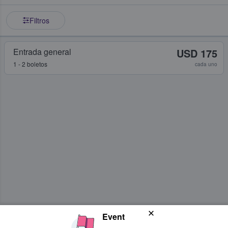
Filtros
Entrada general
USD 175
1 - 2 boletos
cada uno
Event