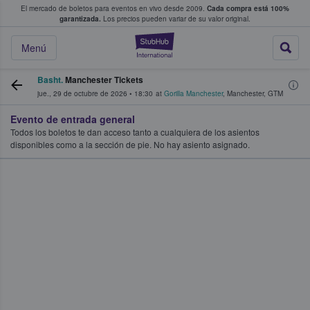
El mercado de boletos para eventos en vivo desde 2009.
Cada compra está 100%
 los fans compran y venden boletos
garantizada.
Los precios pueden variar de su valor original.
StubHub: donde l
Menú
Basht.
Manchester Tickets
jue., 29 de octubre de 2026
•
18:30
at
Gorilla Manchester
,
Manchester
,
GTM
Evento de entrada general
Todos los boletos te dan acceso tanto a cualquiera de los asientos
disponibles como a la sección de pie. No hay asiento asignado.