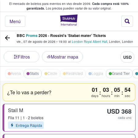
El mercado de boletos para eventos en vivo desde 2009.
Cada compra está 100%
 los fans compran y venden boletos
garantizada.
Los precios pueden variar de su valor original.
StubHub: donde l
Menú
BBC
Proms
2026 - Rossini’s ‘Stabat mater’ Tickets
vie., 07 de agosto de 2026
•
19:00
at
London Royal Albert Hall
,
London
,
London
Filtros
Mostrar mapa
USD
Arena
Stalls
Circle
Restricted
Loggia
Grand Tier
01
03
05
54
:
:
:
¿Te lo vas a perder?
days
hours
min
sec
Stall M
USD 368
Fila
11
1 - 2 boletos
cada uno
Entrega Rápida