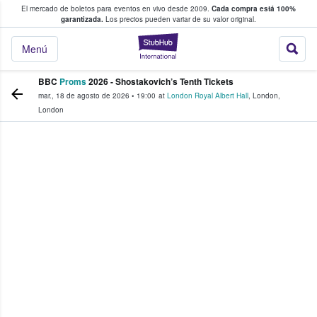
El mercado de boletos para eventos en vivo desde 2009.
Cada compra está 100%
 los fans compran y venden boletos
garantizada.
Los precios pueden variar de su valor original.
StubHub: donde l
Menú
BBC
Proms
2026 - Shostakovich’s Tenth Tickets
mar., 18 de agosto de 2026
•
19:00
at
London Royal Albert Hall
,
London
,
London