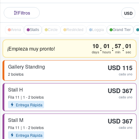
Filtros
USD
Arena
Stalls
Circle
Restricted
Loggia
Grand Tier
10
01
57
01
:
:
:
¡Empieza muy pronto!
days
hours
min
sec
Gallery Standing
USD 115
2 boletos
cada uno
Stall H
USD 367
Fila
11
1 - 2 boletos
cada uno
Entrega Rápida
Stall M
USD 367
Fila
11
1 - 2 boletos
cada uno
Entrega Rápida