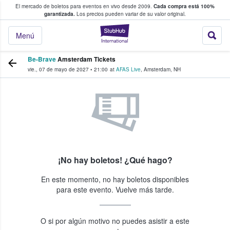
El mercado de boletos para eventos en vivo desde 2009.
Cada compra está 100%
 los fans compran y venden boletos
garantizada.
Los precios pueden variar de su valor original.
StubHub: donde l
Menú
Be-Brave
Amsterdam Tickets
vie., 07 de mayo de 2027
•
21:00
at
AFAS Live
,
Amsterdam
,
NH
¡No hay boletos! ¿Qué hago?
En este momento, no hay boletos disponibles
para este evento. Vuelve más tarde.
O si por algún motivo no puedes asistir a este