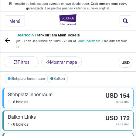
El mercado de boletos para eventos en vivo desde 2009.
Cada compra está 100%
 los fans compran y venden boletos
garantizada.
Los precios pueden variar de su valor original.
StubHub: donde l
Menú
Beartooth
Frankfurt am Main Tickets
jue., 17 de septiembre de 2026
•
20:00
at
Jahrhunderthalle
,
Frankfurt am Main
,
HE
Filtros
Mostrar mapa
USD
Stehplatz Innenraum
Balkon
Stehplatz Innenraum
USD 154
1 - 6 boletos
cada uno
Balkon Links
USD 172
1 - 6 boletos
cada uno