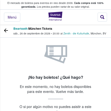
El mercado de boletos para eventos en vivo desde 2009.
Cada compra está 100%
 los fans compran y venden boletos
garantizada.
Los precios pueden variar de su valor original.
StubHub: donde l
Menú
Beartooth
München Tickets
sáb., 26 de septiembre de 2026
•
20:00
at
Zenith - die Kulturhalle
,
München
,
BV
¡No hay boletos! ¿Qué hago?
En este momento, no hay boletos disponibles
para este evento. Vuelve más tarde.
O si por algún motivo no puedes asistir a este