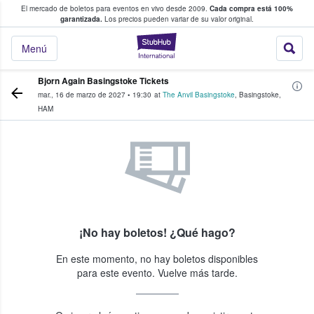
El mercado de boletos para eventos en vivo desde 2009.
Cada compra está 100%
 los fans compran y venden boletos
garantizada.
Los precios pueden variar de su valor original.
StubHub: donde l
Menú
Bjorn Again Basingstoke Tickets
mar., 16 de marzo de 2027
•
19:30
at
The Anvil Basingstoke
,
Basingstoke
,
HAM
¡No hay boletos! ¿Qué hago?
En este momento, no hay boletos disponibles
para este evento. Vuelve más tarde.