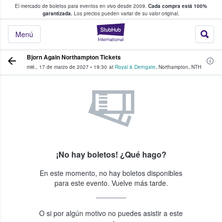
El mercado de boletos para eventos en vivo desde 2009.
Cada compra está 100%
 los fans compran y venden boletos
garantizada.
Los precios pueden variar de su valor original.
StubHub: donde l
Menú
Bjorn Again Northampton Tickets
mié., 17 de marzo de 2027
•
19:30
at
Royal & Derngate
,
Northampton
,
NTH
¡No hay boletos! ¿Qué hago?
En este momento, no hay boletos disponibles
para este evento. Vuelve más tarde.
O si por algún motivo no puedes asistir a este