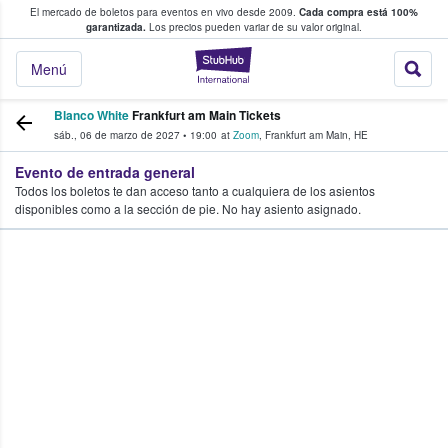
El mercado de boletos para eventos en vivo desde 2009.
Cada compra está 100%
 los fans compran y venden boletos
garantizada.
Los precios pueden variar de su valor original.
StubHub: donde l
Menú
Blanco White
Frankfurt am Main Tickets
sáb., 06 de marzo de 2027
•
19:00
at
Zoom
,
Frankfurt am Main
,
HE
Evento de entrada general
Todos los boletos te dan acceso tanto a cualquiera de los asientos
disponibles como a la sección de pie. No hay asiento asignado.