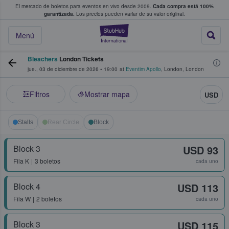
El mercado de boletos para eventos en vivo desde 2009.
Cada compra está 100%
 los fans compran y venden boletos
garantizada.
Los precios pueden variar de su valor original.
StubHub: donde l
Menú
Bleachers
London Tickets
jue., 03 de diciembre de 2026
•
19:00
at
Eventim Apollo
,
London
,
London
Filtros
Mostrar mapa
USD
Stalls
Rear Circle
Block
Block 3
USD 93
Fila
K
3 boletos
cada uno
Block 4
USD 113
Fila
W
2 boletos
cada uno
Block 3
USD 115