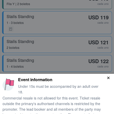
Fila
Y
2 boletos
cada uno
Stalls Standing
USD 119
1 - 3 boletos
cada uno
Stalls Standing
USD 121
2 boletos
cada uno
Stalls Standing
USD 122
1 - 4 boletos
cada uno
Block 4
USD 135
Event information
Fila
S
2 boletos
cada uno
Under 15s must be accompanied by an adult over
Entrega Rápida
18.
Commercial resale is not allowed for this event. Ticket resale
outside the primary's authorised channels is restricted by the
Stalls Standing
USD 148
promoter. The lead booker and all members of the party may
2 boletos
cada uno