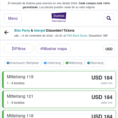
El mercado de boletos para eventos en vivo desde 2009.
Cada compra está 100%
 los fans compran y venden boletos
garantizada.
Los precios pueden variar de su valor original.
StubHub: donde l
Menú
Bloc Party
&
Interpol
Düsseldorf Tickets
sáb., 14 de noviembre de 2026
•
20:00
at
PSD Bank Dome
,
Düsseldorf
,
NW
Filtros
Mostrar mapa
USD
Innenraum Stehplatz
Unterrang
Mittelrang
Oberrang
Mittelrang 119
USD 184
1 - 4 boletos
cada uno
Mittelrang 121
USD 184
1 - 4 boletos
cada uno
Mittelrang 118
USD 184