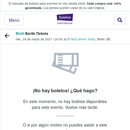
El mercado de boletos para eventos en vivo desde 2009.
Cada compra está 100%
 los fans compran y venden boletos
garantizada.
Los precios pueden variar de su valor original.
StubHub: donde l
Menú
Blvth
Berlin Tickets
mié., 24 de marzo de 2027
•
20:00
at
BI NUU (ehem. Kato)
,
Berlin
,
BE
¡No hay boletos! ¿Qué hago?
En este momento, no hay boletos disponibles
para este evento. Vuelve más tarde.
O si por algún motivo no puedes asistir a este