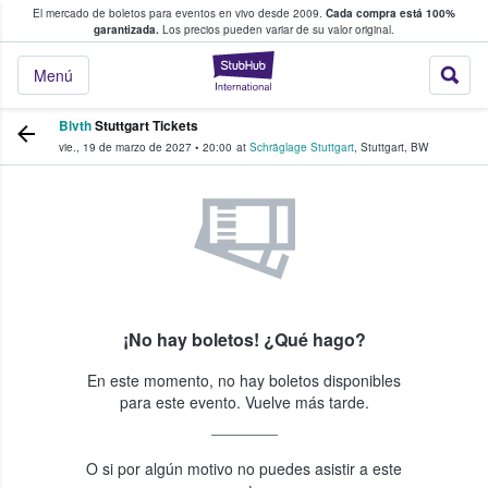
El mercado de boletos para eventos en vivo desde 2009.
Cada compra está 100%
 los fans compran y venden boletos
garantizada.
Los precios pueden variar de su valor original.
StubHub: donde l
Menú
Blvth
Stuttgart Tickets
vie., 19 de marzo de 2027
•
20:00
at
Schräglage Stuttgart
,
Stuttgart
,
BW
¡No hay boletos! ¿Qué hago?
En este momento, no hay boletos disponibles
para este evento. Vuelve más tarde.
O si por algún motivo no puedes asistir a este