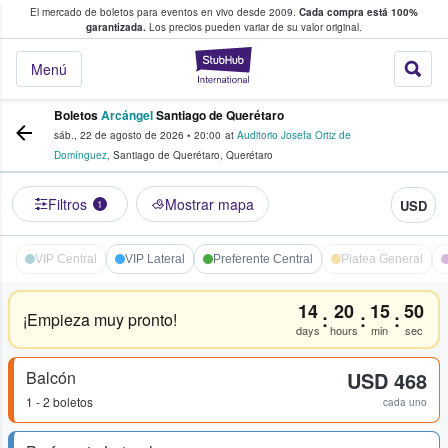
El mercado de boletos para eventos en vivo desde 2009.
Cada compra está 100%
 los fans compran y venden boletos
garantizada.
Los precios pueden variar de su valor original.
StubHub: donde l
Menú
Boletos
Arcángel
Santiago de Querétaro
sáb., 22 de agosto de 2026
•
20:00
at
Auditorio Josefa Ortiz de
Domínguez
,
Santiago de Querétaro
,
Querétaro
Filtros
Mostrar mapa
USD
1
VIP Central
VIP Lateral
Preferente Central
Platea General
14
20
15
50
:
:
:
¡Empieza muy pronto!
days
hours
min
sec
Balcón
USD 468
1 - 2 boletos
cada uno