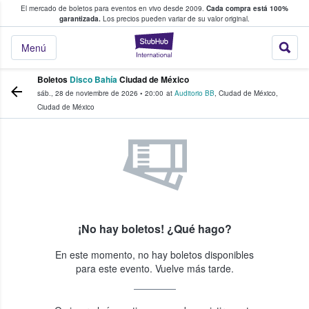
El mercado de boletos para eventos en vivo desde 2009.
Cada compra está 100%
 los fans compran y venden boletos
garantizada.
Los precios pueden variar de su valor original.
StubHub: donde l
Menú
Boletos
Disco Bahía
Ciudad de México
sáb., 28 de noviembre de 2026
•
20:00
at
Auditorio BB
,
Ciudad de México
,
Ciudad de México
¡No hay boletos! ¿Qué hago?
En este momento, no hay boletos disponibles
para este evento. Vuelve más tarde.