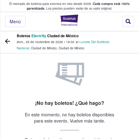
El mercado de boletos para eventos en vivo desde 2009.
Cada compra está 100%
 los fans compran y venden boletos
garantizada.
Los precios pueden variar de su valor original.
StubHub: donde l
Menú
Boletos
Electrify
Ciudad de México
dom., 29 de noviembre de 2026
•
19:00
at
Lunario Del Auditorio
Nacional
,
Ciudad de México
,
Ciudad de México
¡No hay boletos! ¿Qué hago?
En este momento, no hay boletos disponibles
para este evento. Vuelve más tarde.