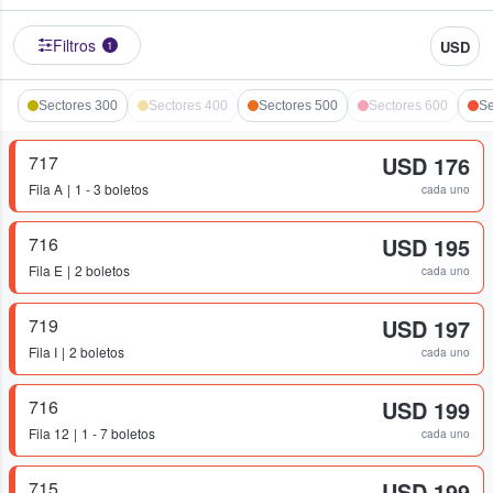
Filtros
USD
1
Sectores 300
Sectores 400
Sectores 500
Sectores 600
Se
717
USD 176
Fila
A
1 - 3 boletos
cada uno
716
USD 195
Fila
E
2 boletos
cada uno
719
USD 197
Fila
I
2 boletos
cada uno
716
USD 199
Fila
12
1 - 7 boletos
cada uno
715
USD 199