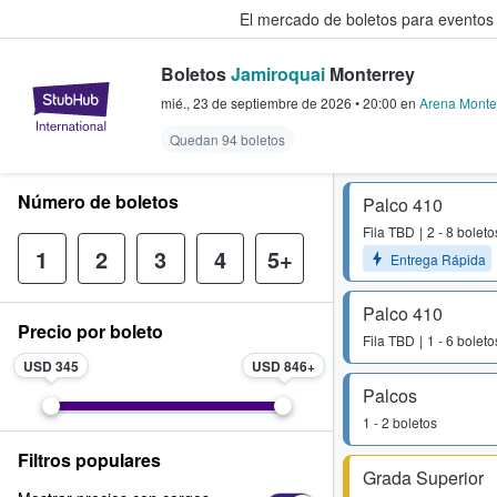
El mercado de boletos para eventos
Boletos
Jamiroquai
Monterrey
StubHub: donde los fans compra
mié., 23 de septiembre de 2026
•
20:00
en
Arena Monte
Quedan 94 boletos
Número de boletos
Palco 410
Fila
TBD
2 - 8 boleto
1
2
3
4
5+
Entrega Rápida
Palco 410
Precio por boleto
Fila
TBD
1 - 6 boleto
USD 345
USD 846
Palcos
1 - 2 boletos
Filtros populares
Grada Superior