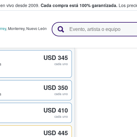
 en vivo desde 2009.
Cada compra está 100% garantizada.
Los precio
n y venden boletos
rrey
,
Monterrey
,
Nuevo León
USD 345
s
cada uno
USD 350
s
cada uno
USD 410
cada uno
USD 445