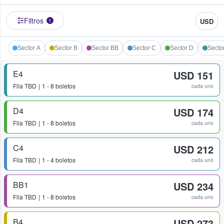
Filtros
USD
1
Sector A
Sector B
Sector BB
Sector C
Sector D
Secto
E4
USD 151
Fila
TBD
1 - 8 boletos
cada uno
D4
USD 174
Fila
TBD
1 - 8 boletos
cada uno
C4
USD 212
Fila
TBD
1 - 4 boletos
cada uno
BB1
USD 234
Fila
TBD
1 - 8 boletos
cada uno
B4
USD 273