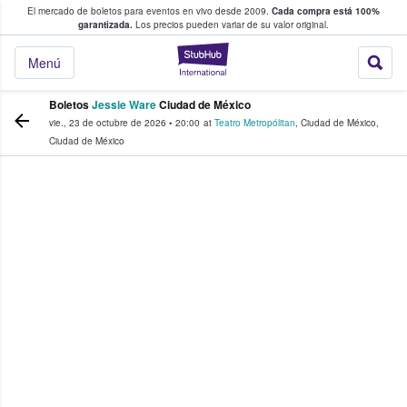
El mercado de boletos para eventos en vivo desde 2009.
Cada compra está 100%
 los fans compran y venden boletos
garantizada.
Los precios pueden variar de su valor original.
StubHub: donde l
Menú
Boletos
Jessie Ware
Ciudad de México
vie., 23 de octubre de 2026
•
20:00
at
Teatro Metropólitan
,
Ciudad de México
,
Ciudad de México