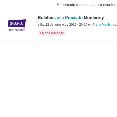
El mercado de boletos para eventos
Boletos
Julio Preciado
Monterrey
StubHub: donde los fans compra
sáb., 22 de agosto de 2026
•
20:00
en
Arena Monterrey
En dos semanas