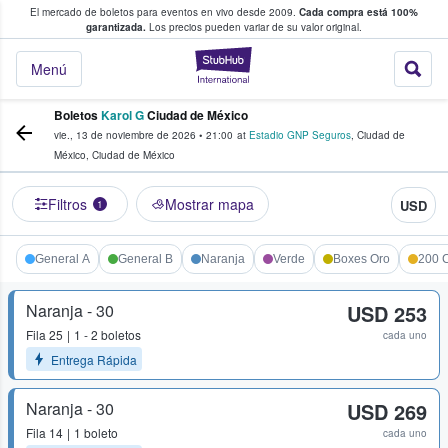
El mercado de boletos para eventos en vivo desde 2009.
Cada compra está 100%
 los fans compran y venden boletos
garantizada.
Los precios pueden variar de su valor original.
StubHub: donde l
Menú
Boletos
Karol G
Ciudad de México
vie., 13 de noviembre de 2026
•
21:00
at
Estadio GNP Seguros
,
Ciudad de
México
,
Ciudad de México
Filtros
Mostrar mapa
USD
1
General A
General B
Naranja
Verde
Boxes Oro
200 
Naranja - 30
USD 253
Fila
25
1 - 2 boletos
cada uno
Entrega Rápida
Naranja - 30
USD 269
Fila
14
1 boleto
cada uno