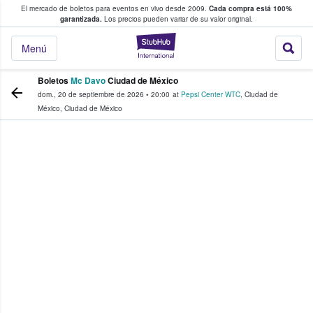
El mercado de boletos para eventos en vivo desde 2009.
Cada compra está 100%
 los fans compran y venden boletos
garantizada.
Los precios pueden variar de su valor original.
StubHub: donde l
Menú
Boletos
Mc Davo
Ciudad de México
dom., 20 de septiembre de 2026
•
20:00
at
Pepsi Center WTC
,
Ciudad de
México
,
Ciudad de México