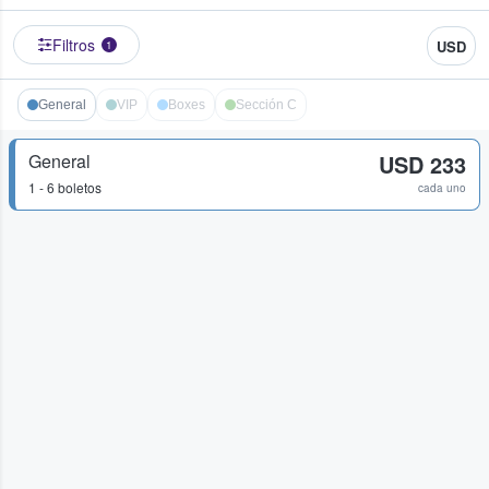
Filtros
USD
1
General
VIP
Boxes
Sección C
General
USD 233
1 - 6 boletos
cada uno