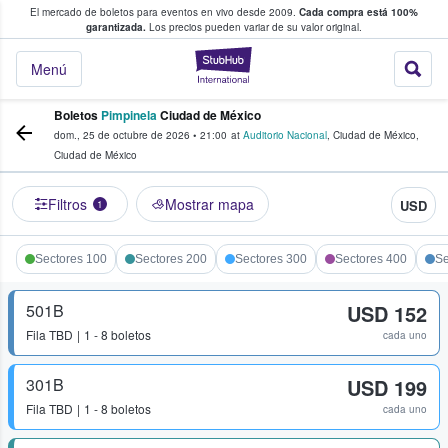
El mercado de boletos para eventos en vivo desde 2009.
Cada compra está 100%
 los fans compran y venden boletos
garantizada.
Los precios pueden variar de su valor original.
StubHub: donde l
Menú
Boletos
Pimpinela
Ciudad de México
dom., 25 de octubre de 2026
•
21:00
at
Auditorio Nacional
,
Ciudad de México
,
Ciudad de México
Filtros
Mostrar mapa
USD
1
Sectores 100
Sectores 200
Sectores 300
Sectores 400
Se
501B
USD 152
Fila
TBD
1 - 8 boletos
cada uno
301B
USD 199
Fila
TBD
1 - 8 boletos
cada uno