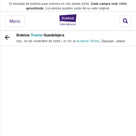
El mercado de boletos para eventos en vivo desde 2009.
Cada compra está 100%
 los fans compran y venden boletos
garantizada.
Los precios pueden variar de su valor original.
StubHub: donde l
Menú
Boletos
Trueno
Guadalajara
mar., 24 de noviembre de 2026
•
21:00
at
Auditorio Telmex
,
Zapopan
,
Jalisco