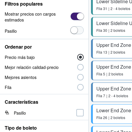
Lower Sideline 
Filtros populares
Fila
31
2 - 4 boletos
Mostrar precios con cargos
estimados
Lower Sideline 
Fila
30
2 boletos
Pasillo
Upper End Zone
Ordenar por
Fila
13
2 boletos
Precio más bajo
Upper End Zone
Mejor relación calidad-precio
Fila
5
2 boletos
Mejores asientos
Fila
Upper End Zone
Fila
7
2 - 4 boletos
Características
Lower End Zone
Pasillo
Fila
26
2 boletos
Tipo de boleto