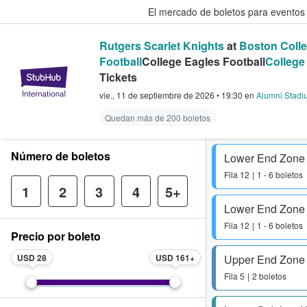
El mercado de boletos para eventos
Rutgers Scarlet Knights
at
Boston Colle
Football
College Eagles Football
College
StubHub: donde los fans compra
Tickets
vie., 11 de septiembre de 2026
•
19:30
en
Alumni Stadi
Quedan más de 200 boletos
Número de boletos
Lower End Zone
Fila
12
1 - 6 boletos
1
2
3
4
5+
Lower End Zone
Fila
12
1 - 6 boletos
Precio por boleto
USD 28
USD 161
Upper End Zone
Fila
5
2 boletos