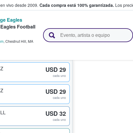
 en vivo desde 2009.
Cada compra está 100% garantizada.
Los precio
ge Eagles
Eagles Football
n y venden boletos
um
,
Chestnut Hill
,
MA
 Z
USD 29
cada uno
 Z
USD 29
cada uno
 LL
USD 32
cada uno