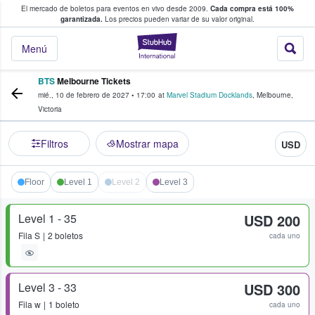
El mercado de boletos para eventos en vivo desde 2009.
Cada compra está 100%
 los fans compran y venden boletos
garantizada.
Los precios pueden variar de su valor original.
StubHub: donde l
Menú
BTS
Melbourne Tickets
mié., 10 de febrero de 2027
•
17:00
at
Marvel Stadium Docklands
,
Melbourne
,
Victoria
Filtros
Mostrar mapa
USD
Floor
Level 1
Level 2
Level 3
Level 1 - 35
USD 200
Fila
S
2 boletos
cada uno
Level 3 - 33
USD 300
Fila
w
1 boleto
cada uno