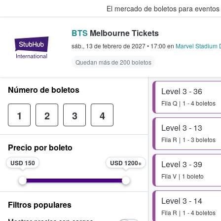
El mercado de boletos para eventos
BTS
Melbourne Tickets
StubHub: donde los fans compra
sáb., 13 de febrero de 2027
•
17:00
en
Marvel Stadium 
Quedan más de 200 boletos
Número de boletos
Level 3 - 36
Fila
Q
1 - 4 boletos
1
2
3
4
Level 3 - 13
Fila
R
1 - 3 boletos
Precio por boleto
USD 150
USD 1200
Level 3 - 39
Fila
V
1 boleto
Level 3 - 14
Filtros populares
Fila
R
1 - 4 boletos