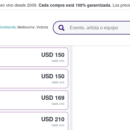
 en vivo desde 2009.
Cada compra está 100% garantizada.
Los precio
n y venden boletos
Docklands
,
Melbourne
,
Victoria
USD 150
cada uno
USD 150
cada uno
USD 169
cada uno
USD 210
cada uno