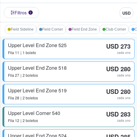
Filtros
USD
1
Field Sideline
Field Corner
Field End Zone
Club Corner
C
Upper Level End Zone 525
USD 273
Fila
11
1 boleto
cada uno
Upper Level End Zone 518
USD 280
Fila
27
2 boletos
cada uno
Upper Level End Zone 519
USD 280
Fila
28
2 boletos
cada uno
Upper Level Corner 540
USD 283
Fila
12
2 boletos
cada uno
Upper Level End Zone 524
USD 285