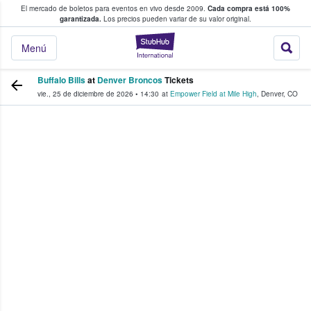
El mercado de boletos para eventos en vivo desde 2009.
Cada compra está 100%
 los fans compran y venden boletos
garantizada.
Los precios pueden variar de su valor original.
StubHub: donde l
Menú
Buffalo Bills
at
Denver Broncos
Tickets
vie., 25 de diciembre de 2026
•
14:30
at
Empower Field at Mile High
,
Denver
,
CO