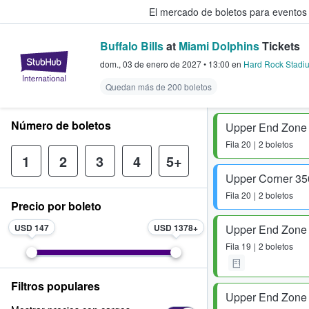
El mercado de boletos para eventos
Buffalo Bills
at
Miami Dolphins
Tickets
StubHub: donde los fans compra
dom., 03 de enero de 2027
•
13:00
en
Hard Rock Stadi
Quedan más de 200 boletos
Número de boletos
Upper End Zone
Fila
20
2 boletos
1
2
3
4
5+
Upper Corner 35
Fila
20
2 boletos
Precio por boleto
USD 147
USD 1378
Upper End Zone 
Fila
19
2 boletos
Filtros populares
Upper End Zone