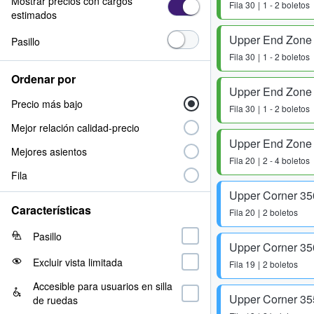
Mostrar precios con cargos
Fila
30
1 - 2 boletos
estimados
Upper End Zone
Pasillo
Fila
30
1 - 2 boletos
Ordenar por
Upper End Zone
Precio más bajo
Fila
30
1 - 2 boletos
Mejor relación calidad-precio
Upper End Zone
Mejores asientos
Fila
20
2 - 4 boletos
Fila
Upper Corner 35
Características
Fila
20
2 boletos
Pasillo
Upper Corner 35
Excluir vista limitada
Fila
19
2 boletos
Accesible para usuarios en silla
Upper Corner 35
de ruedas