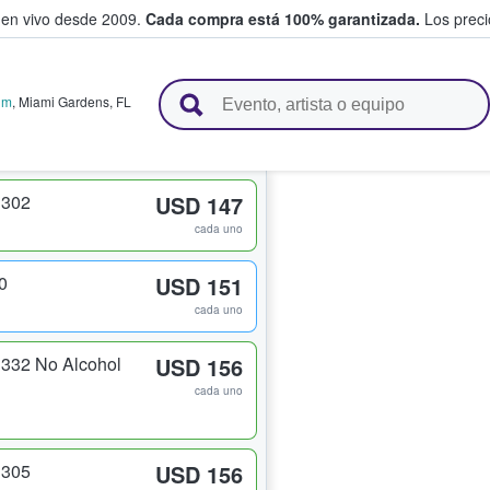
 en vivo desde 2009.
Cada compra está 100% garantizada.
Los precio
n y venden boletos
um
,
Miami Gardens
,
FL
 302
USD 147
cada uno
0
USD 151
cada uno
332 No Alcohol
USD 156
cada uno
 305
USD 156