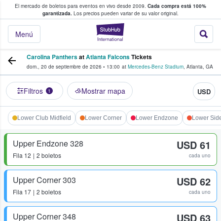
El mercado de boletos para eventos en vivo desde 2009.
Cada compra está 100%
 los fans compran y venden boletos
garantizada.
Los precios pueden variar de su valor original.
StubHub: donde l
Menú
Carolina Panthers
at
Atlanta Falcons
Tickets
dom., 20 de septiembre de 2026
•
13:00
at
Mercedes-Benz Stadium
,
Atlanta
,
GA
Filtros
Mostrar mapa
USD
1
Lower Club Midfield
Lower Corner
Lower Endzone
Lower Side
Upper Endzone 328
USD 61
Fila
12
2 boletos
cada uno
Upper Corner 303
USD 62
Fila
17
2 boletos
cada uno
Upper Corner 348
USD 63